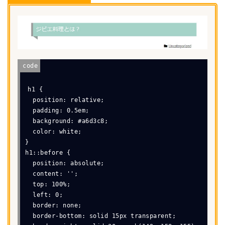
h1 {

  position: relative;

  padding: 0.5em;

  background: #a6d3c8;

  color: white;

}

h1::before {

  position: absolute;

  content: '';

  top: 100%;

  left: 0;

  border: none;

  border-bottom: solid 15px transparent;
