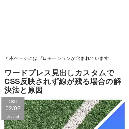
＊本ページにはプロモーションが含まれています
ワードプレス見出しカスタムで
CSS反映されず線が残る場合の解
決法と原因
2021
2021
02/02
02/02
Published
Updated