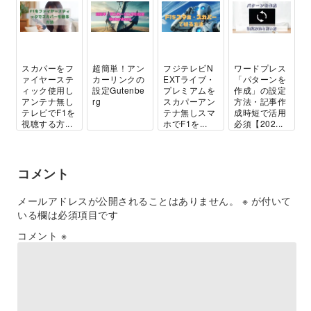
スカパーをフ
超簡単！アン
フジテレビN
ワードプレス
ァイヤーステ
カーリンクの
EXTライブ・
「パターンを
ィック使用し
設定Gutenbe
プレミアムを
作成」の設定
アンテナ無し
rg
スカパーアン
方法・記事作
テレビでF1を
テナ無しスマ
成時短で活用
視聴する方...
ホでF1を...
必須【202...
コメント
メールアドレスが公開されることはありません。
※
が付いて
いる欄は必須項目です
コメント
※