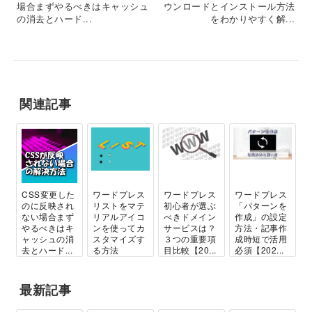
場合まずやるべきはキャッシュ
ウンロードとインストール方法
の消去とハード...
をわかりやすく解...
関連記事
CSS変更した
ワードプレス
ワードプレス
ワードプレス
のに反映され
リストをマテ
初心者が選ぶ
「パターンを
ない場合まず
リアルアイコ
べきドメイン
作成」の設定
やるべきはキ
ンを使ってカ
サービスは？
方法・記事作
ャッシュの消
スタマイズす
３つの重要項
成時短で活用
去とハード...
る方法
目比較【20...
必須【202...
最新記事